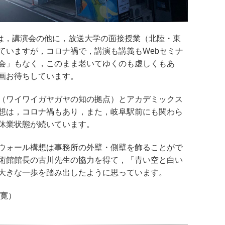
後は，講演会の他に，放送大学の面接授業（北陸・東
ていますが，コロナ禍で，講演も講義もWebセミナ
会」もなく，このまま老いてゆくのも虚しくもあ
画お待ちしています。
（ワイワイガヤガヤの知の拠点）とアカデミックス
想は，コロナ禍もあり，また，岐阜駅前にも関わら
休業状態が続いています。
ウォール構想は事務所の外壁・側壁を飾ることがで
術館館長の古川先生の協力を得て，「青い空と白い
大きな一歩を踏み出したように思っています。
富寛）