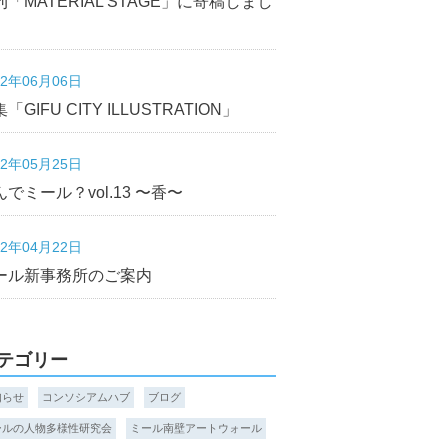
刊「MATERIAL STAGE」に寄稿しまし
22年06月06日
「GIFU CITY ILLUSTRATION」
22年05月25日
んでミール？vol.13 〜香〜
22年04月22日
ール新事務所のご案内
テゴリー
知らせ
コンソシアムハブ
ブログ
ールの人物多様性研究会
ミール南壁アートウォール