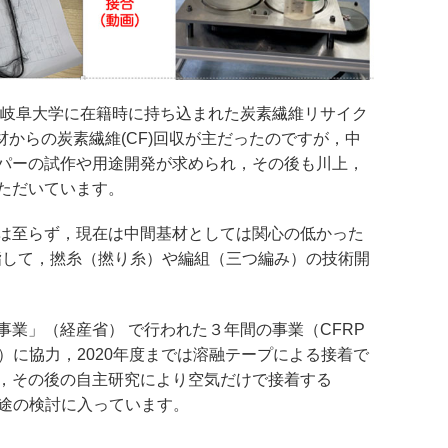
ら岐阜大学に在籍時に持ち込まれた炭素繊維リサイク
材からの炭素繊維(CF)回収が主だったのですが，中
パーの試作や用途開発が求められ，その後も川上，
ただいています。
は至らず，現在は中間基材としては関心の低かった
指して，撚糸（撚り糸）や編組（三つ編み）の技術開
業」（経産省） で行われた３年間の事業（CFRP
た実証 ）に協力，2020年度までは溶融テープによる接着で
，その後の自主研究により空気だけで接着する
用途の検討に入っています。