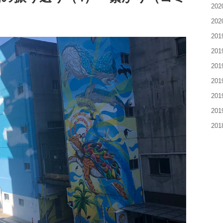
20
20
20
20
20
20
20
20
20