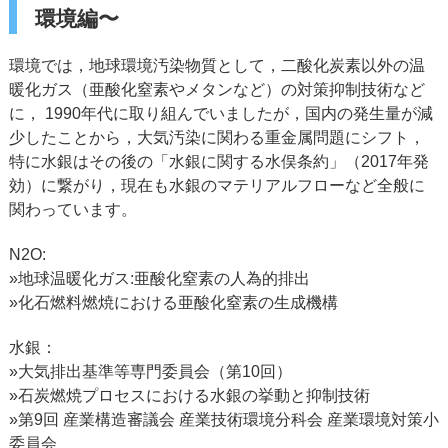
環境編〜
環境では，地球環境汚染物質として，二酸化炭素以外の温
暖化ガス（亜酸化窒素やメタンなど）の対策抑制技術など
に， 1990年代に取り組んでいましたが，国内の発生量が減
少したことから，大気汚染に関わる重金属問題にシフト，
特に水銀はその後の「水銀に関する水俣条約」（2017年発
効）に繋がり，現在も水銀のマテリアルフローなど全般に
関わっています。
N2O:
»地球温暖化ガス:亜酸化窒素の人為的排出
»化石燃料燃焼における亜酸化窒素の生成機構
水銀：
»大気排出基準等専門委員会（第10回）
»石炭燃焼プロセスにおける水銀の挙動と抑制技術
»第9回 産業構造審議会 産業技術環境分科会 産業環境対策小
委員会