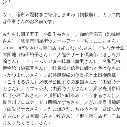
ン！
以下、場所＆題材をご紹介しますね（掲載順）。カッコ内
は作家さんのお名前です。
みたらし団子五王（小島千枝さん）／加納天満宮（浩峰尚
さん）／岐阜市問屋街ウォールアート（ちょここあさん）
／moi,つぼやきいも専門店（如月れいなさん）／やながせ倉
庫団地（梅田裕子さん）／大熊デザート倶楽部（ほしな月
莉さん）／ドリームシアター岐阜（舞調さん）／名和昆虫
博物館（紗蔵蒼さん）／岐阜城と信長に纏わる色々なもの
（かつまれいさん）／武将隊響縁の信長様と土田御前様
（こうまるさん）／岐阜公園すぐの旅館きんか（由愛乃ナ
カさん）／カフェ茶人（由愛乃ナカさん）／緑水庵川原町
店（小島千枝さん）／川原町の町並み（こうまるさん）／
長良川プロムナード（西嶋かずちさん）／ぎふ長良川鵜飼
（由愛乃ナカさん）／たこ焼きたこちゅう本店（庭江つか
ささん）／百果園（ささつゆさん）／柳ヶ瀬商店街、口裂
け女（たくろう。さん）