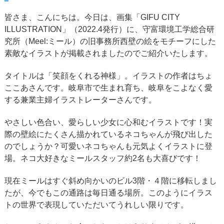
皆さま、こんにちは。今日は、画集「GIFU CITY
ILLUSTRATION」（2022.4発行）に、守富環境工学総合研
究所（Meel:ミール）の旧事務所西壁の絵をモチーフにした
素敵なイラストが掲載されましたのでご紹介いたします。
タイトルは「笑顔をくれる神様」。イラストの作者はちょ
ここあさんです。岐阜市で生まれ育ち、岐阜をこよなく愛
する兼業主婦イラストレーターさんです。
やさしい色合い、愛らしい少女に心和むイラストです！実
際の壁絵にたくさん描かれているネコちゃんが飛び出した
のでしょうか？可愛いネコちゃんも元気よくイラストに登
場。ネコ大好きなミールスタッフ約2名も大喜びです！
現在ミールはすぐ斜め向かいのビル3階・４階に移転しまし
たが、今でもこの通路は毎日通る場所。このようにイラス
トの世界で表現していただいてうれしい限りです。