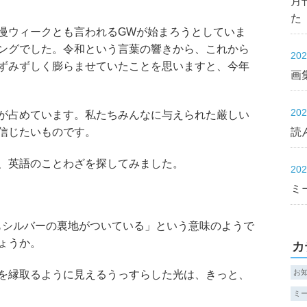
月
た
慢ウィークとも言われるGWが始まろうとしていま
ングでした。令和という言葉の響きから、これから
20
ずみずしく膨らませていたことを思いますと、今年
画集
20
が占めています。私たちみんなに与えられた厳しい
読
信じたいものです。
、英語のことわざを探してみました。
20
ミ
雲にもシルバーの裏地がついている」という意味のようで
ょうか。
カ
お
を縁取るように見えるうっすらした光は、きっと、
ミ