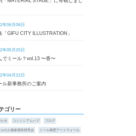
刊「MATERIAL STAGE」に寄稿しまし
22年06月06日
「GIFU CITY ILLUSTRATION」
22年05月25日
んでミール？vol.13 〜香〜
22年04月22日
ール新事務所のご案内
テゴリー
知らせ
コンソシアムハブ
ブログ
ールの人物多様性研究会
ミール南壁アートウォール