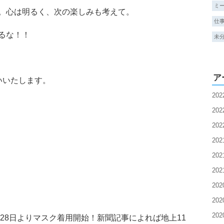
ミ
。心は明るく、次の楽しみも考えて。
仕
るな！！
未
ア
いいたします。
20
20
20
20
20
20
20
20
20
28日よりマスク着用開始！新聞記事によれば地上11