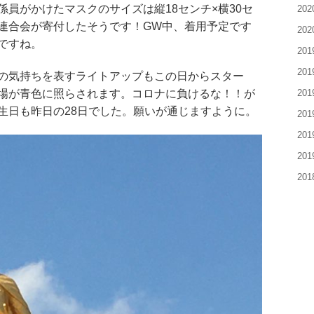
員がかけたマスクのサイズは縦18センチ×横30セ
20
連合会が寄付したそうです！GW中、着用予定です
20
ですね。
20
20
の気持ちを表すライトアップもこの日からスター
20
場が青色に照らされます。コロナに負けるな！！が
生日も昨日の28日でした。願いが通じますように。
20
20
20
20