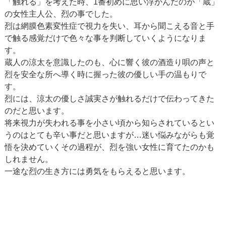
「触れる」を考えた時、1番初めに思い浮かんだのが「蔵」
の女性主人公、烈の事でした。
烈は網膜色素変性症で視力を失い、耳から聞こえる音と手
で触る感覚だけで色々な事を判断していくようになりま
す。
蔵人の涼太を意識したのも、心に響く彼の酒造り唄の声と
烈を安全な所へ導く時に握った彼の優しい手の温もりで
す。
烈には、涼太の優しさ誠実さが触れるだけで伝わってきた
のだと思います。
将来視力が失われる事を小さい頃から知らされているとい
うのはとても辛い事だと思いますが…迷い悩みながらも覚
悟を決めていくその過程が、烈を強い女性に育てたのかも
しれません。
一途な烈の生き方には勇気をもらえると思います。