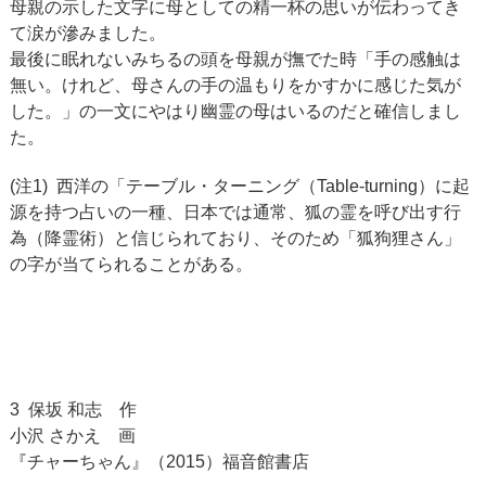
母親の示した文字に母としての精一杯の思いが伝わってき
て涙が滲みました。
最後に眠れないみちるの頭を母親が撫でた時「手の感触は
無い。けれど、母さんの手の温もりをかすかに感じた気が
した。」の一文にやはり幽霊の母はいるのだと確信しまし
た。
(注1) 西洋の「テーブル・ターニング（Table-turning）に起
源を持つ占いの一種、日本では通常、狐の霊を呼び出す行
為（降霊術）と信じられており、そのため「狐狗狸さん」
の字が当てられることがある。
3 保坂 和志 作
小沢 さかえ 画
『チャーちゃん』（2015）福音館書店