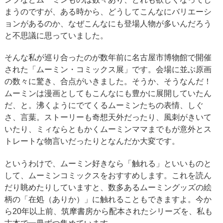
まうのですが、ある時から、どうしてこんなにバリエーシ
ョンがあるのか、なぜこんなにも登場人物が多いんだろう
と不思議に思っていました。
そんな私が巡り合ったのが数年前に名古屋市博物館で開催
された「ムーミン・コミックス展」です。会場に並ぶ原画
の数々に驚き、合点がいきました。そうか、そうなんだ！
ムーミンは漫画としてもこんなにも豊かに展開していたん
だ、と。沸くようにでてくるムーミンたちの表情、しぐ
さ、言葉。ストーリーも奇想天外だったり、風刺がきいて
いたり、ミィならともかくムーミンママまでもが意外とス
トレートな物言いだったりとなんだか大変です。
というわけで、ムーミン好きなら「触れる」といいものと
して、ムーミンコミックスをおすすめします。これを読ん
だり眺めたりしていますと、数多あるムーミングッズの絵
柄の「在処（ありか）」に触れることもできますよ。今か
ら20年以上前、筑摩書房から配本されたシリーズを、私も