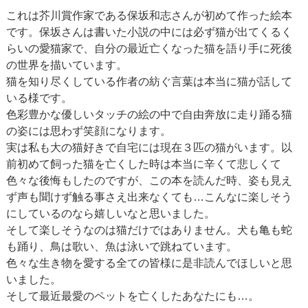
これは芥川賞作家である保坂和志さんが初めて作った絵本
です。保坂さんは書いた小説の中には必ず猫が出てくるく
らいの愛猫家で、自分の最近亡くなった猫を語り手に死後
の世界を描いています。
猫を知り尽くしている作者の紡ぐ言葉は本当に猫が話して
いる様です。
色彩豊かな優しいタッチの絵の中で自由奔放に走り踊る猫
の姿には思わず笑顔になります。
実は私も大の猫好きで自宅には現在３匹の猫がいます。以
前初めて飼った猫を亡くした時は本当に辛くて悲しくて
色々な後悔もしたのですが、この本を読んだ時、姿も見え
ず声も聞けず触る事さえ出来なくても…こんなに楽しそう
にしているのなら嬉しいなと思いました。
そして楽しそうなのは猫だけではありません。犬も亀も蛇
も踊り、鳥は歌い、魚は泳いで跳ねています。
色々な生き物を愛する全ての皆様に是非読んでほしいと思
いました。
そして最近最愛のペットを亡くしたあなたにも…。