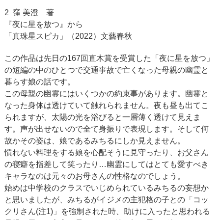
2 窪 美澄 著
『夜に星を放つ』から
「真珠星スピカ」（2022）文藝春秋
この作品は先日の167回直木賞を受賞した「夜に星を放つ」
の短編の中のひとつで交通事故で亡くなった母親の幽霊と
暮らす娘の話です。
この母親の幽霊にはいくつかの約束事があります。幽霊と
なった身体は透けていて触れられません。夜も昼も出てこ
られますが、太陽の光を浴びると一層薄く透けて見えま
す。声が出せないので全て身振りで表現します。そして何
故かその姿は、娘であるみちるにしか見えません。
慣れない料理をする娘を心配そうに見守ったり、お父さん
の寝癖を指差して笑ったり…幽霊にしてはとても愛すべき
キャラなのは元々のお母さんの性格なのでしょう。
始めは中学校のクラスでいじめられているみちるの妄想か
と思いましたが、みちるがイジメの主犯格の子との「コッ
クリさん(注1)」を強制された時、助けに入ったと思われる