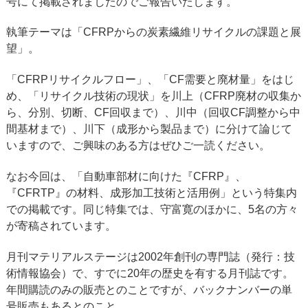
号にて掲載されましたのでご報告いたします。
執筆テーマは「CFRPからの炭素繊維リサイクルの課題と展
望」。
「CFRPリサイクルフロー」、「CF需要と廃材量」をはじ
め、「リサイクル技術の現状」を川上（CFRP廃材の収集か
ら、分別、切断、CF回収まで）、川中（回収CF調整から中
間基材まで）、川下（成形から製品まで）に分けて論じて
いますので、ご興味のある方はぜひご一読ください。
なお今回は、「自動車部材に向けた『CFRP』、
『CFRTP』の材料、成形加工技術と活用例」という特集内
での掲載です。同じ特集では、守富寛のほかに、5名の方々
が寄稿されています。
月刊マテリアルステージは2002年創刊の専門誌（発行：技
術情報協会）で、すでに20年の歴史を有する月刊誌です。
年間購読のみの販売とのことですが、バックナンバーの単
号販売もあるとのこと。