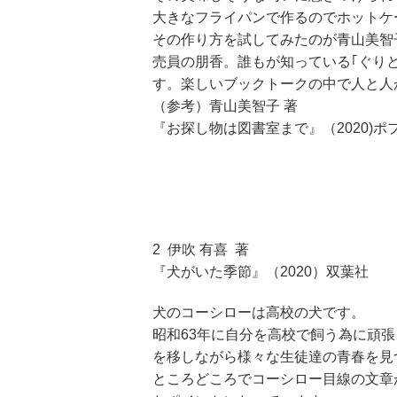
大きなフライパンで作るのでホットケ
その作り方を試してみたのが青山美智
売員の朋香。誰もが知っている｢ぐり
す。楽しいブックトークの中で人と人
（参考）青山美智子 著
『お探し物は図書室まで』（2020)ポ
2 伊吹 有喜 著
『犬がいた季節』（2020）双葉社
犬のコーシローは高校の犬です。
昭和63年に自分を高校で飼う為に頑
を移しながら様々な生徒達の青春を見
ところどころでコーシロー目線の文章