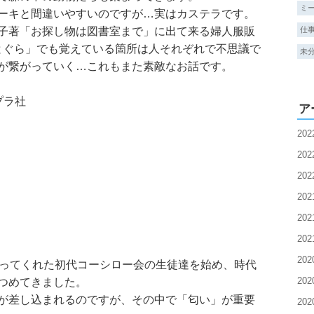
ミ
ーキと間違いやすいのですが…実はカステラです。
子著「お探し物は図書室まで」に出て来る婦人服販
仕
とぐら」でも覚えている箇所は人それぞれで不思議で
未
が繋がっていく…これもまた素敵なお話です。
プラ社
ア
20
20
20
20
20
20
20
張ってくれた初代コーシロー会の生徒達を始め、時代
20
つめてきました。
が差し込まれるのですが、その中で「匂い」が重要
20