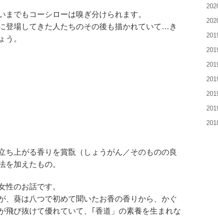
20
いまでもコーシローは嗅ぎ分けられます。
20
に登場してきた人たちのその後も描かれていて…き
20
ょう。
20
20
20
20
20
20
立ち上がる香りを賞翫（しょうがん／そのものの良
法を加えたもの。
女性のお話です。
が、葵は八つで初めて聞いたお香の香りから、かぐ
が飛び抜けて優れていて、｢香道」の素養を生まれな