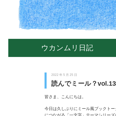
ウカンムリ日記
2022 年 5 月 25 日
読んでミール？vol.1
皆さま、こんにちは。
今日は久しぶりにミール風ブックトー
につながる「一文字」テーマシリーズ