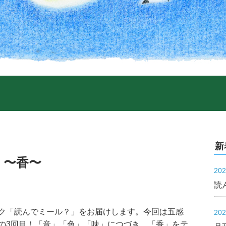
新
3 〜香〜
20
読
ク「読んでミール？」をお届けします。今回は五感
20
の3回目！「音」「色」「味」につづき、「香」をテ