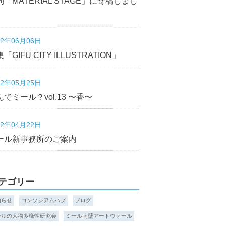
刊「MATERIAL STAGE」に寄稿しまし
22年06月06日
「GIFU CITY ILLUSTRATION」
22年05月25日
んでミール？vol.13 〜香〜
22年04月22日
ール新事務所のご案内
テゴリー
知らせ
コンソシアムハブ
ブログ
ールの人物多様性研究会
ミール南壁アートウォール