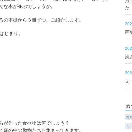
月
んな本が並ぶでしょうか。
た
ろの本棚から３冊ずつ、ご紹介します。
20
画集
、はじまり。
20
読
20
ミ
カ
お
らが作った食べ物は何でしょう？
ミ
て森の中の動物たちも集まってきます。