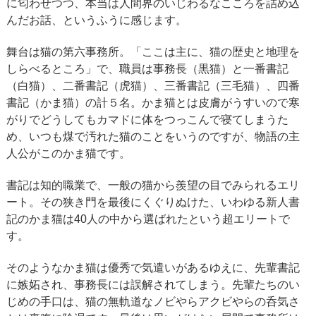
に匂わせつつ、本当は人間界のいじわるなこころを詰め込
んだお話、というふうに感じます。
舞台は猫の第六事務所。「ここは主に、猫の歴史と地理を
しらべるところ」で、職員は事務長（黒猫）と一番書記
（白猫）、二番書記（虎猫）、三番書記（三毛猫）、四番
書記（かま猫）の計５名。かま猫とは皮膚がうすいので寒
がりでどうしてもカマドに体をつっこんで寝てしまうた
め、いつも煤で汚れた猫のことをいうのですが、物語の主
人公がこのかま猫です。
書記は知的職業で、一般の猫から羨望の目でみられるエリ
ート。その狭き門を最後にくぐりぬけた、いわゆる新人書
記のかま猫は40人の中から選ばれたという超エリートで
す。
そのようなかま猫は優秀で気遣いがあるゆえに、先輩書記
に嫉妬され、事務長には誤解されてしまう。先輩たちのい
じめの手口は、猫の無軌道なノビやらアクビやらの呑気さ