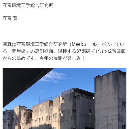
守富環境工学総合研究所
守富 寛
写真は守富環境工学総合研究所（Meel:ミール）が入ってい
る「問屋街」の裏側壁面。隣接する37階建てビルの2階回廊
からの眺めです。今年の展開が楽しみ！