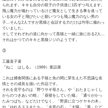
られます。キキも自分の双子の子供達に1匹ずつ与えます。
飛ぶ魔力が備わっているけど魔女として生きる事を迷って
いる女の子と飛びたいと願いつつも飛ぶ魔力のない男の
子…そんな2人ですが黒猫と会話する力だけは均等に備わっ
ていました。
そしてそれぞれの道に向かって黒猫と一緒に旅に出る2人…
それはかつてのキキと黒猫ジジのようです。
③
工藤直子著
『ねこ はしる』（1989）童話屋
これは捕食関係にある子猫と魚の間に芽生えた不思議な友
情とその成長を描いた作品です。
それを見守るのは「野ウサギ母さん」や「おたまじゃくし
からのつきあいの蛙」「昼寝をしていた蟻」「通りがかっ
たみつばち」などだけでなく、「野原に立つケヤキの木」
や「ゆれるススキたち」「水底の石」「太陽」「風」など