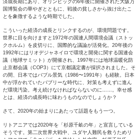
済成長期にあり、オリンピックの6年後に開催された大阪万
国博覧会の華やぎとともに、戦後の貧しさから抜け出たこ
とを象徴するような時期でした。
こういった経済の成長とリンクするのが、環境問題です。
世界に目を向けますと1972年の国連人間環境会議（ストッ
クホルム）を皮切りに、国際的な議論が活発化。20年後の
1992年にはリオデジャネイロで環境と開発に関する国連会
議（地球サミット）が開催され、1997年には地球温暖化防
止京都会議（COP3）にて京都議定書が採択されました。そ
の間、日本ではバブル景気（1986〜1991年）も経験。日本
中が浮かれていたバブリーな時代に、対策も考えずに進ん
だ環境汚染。考え続けなければならないのに……。幸せ感
とは、経済の成長時に味わうものなのでしょうか？
さて、2020年の始まりにあたって話題をもう一つ。
リトアニアでは2020年を「杉原千畝の年」と宣言している
そうです。第二次世界大戦中、ユダヤ人難民を救うためリ