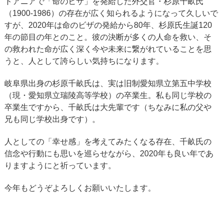
トアニアで「命のビザ」を発給した外交官・杉原千畝氏
（1900-1986）の存在が広く知られるようになって久しいで
すが、2020年は命のビザの発給から80年、杉原氏生誕120
年の節目の年とのこと。彼の決断が多くの人命を救い、そ
の救われた命が広く深く今や未来に繋がれていることを思
うと、人として誇らしい気持ちになります。
岐阜県出身の杉原千畝氏は、実は旧制愛知県立第五中学校
（現・愛知県立瑞陵高等学校）の卒業生。私も同じ学校の
卒業生ですから、千畝氏は大先輩です（ちなみに私の父や
兄も同じ学校出身です）。
人としての「幸せ感」を考えてみたくなる存在、千畝氏の
信念や行動にも思いを巡らせながら、2020年も良い年であ
りますようにと祈っています。
今年もどうぞよろしくお願いいたします。