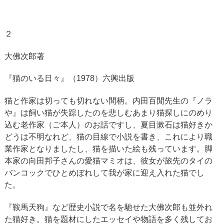
２
大佛次郎著
『猫のいる日々』（1978）六興出版
猫と作家は切っても切れない間柄。内田百閒先生の『ノラ
や』は飼い猫が失踪したのを悲しむあまり猫探しにのめり
込む老作家（ご本人）のお話ですし、夏目漱石は猫好きか
どうは不明なれど、猫の目線で小説を書き、これにより職
業作家となりましたし、猫を描いた絵も残っています。脚
本家の向田邦子さんの愛猫マミオは、彼女が旅先のタイの
バンコックでひとめぼれして我が家に迎え入れた猫でし
た。
『鞍馬天狗』など歴史小説で名を馳せた大佛次郎も並外れ
た猫好き。猫を題材にしたエッセイや物語を多く残してお