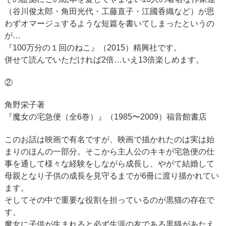
（谷川俊太郎・角田光代・工藤直子・江國香織など）が思
わずオマージュするような短篇を書いてしまったというの
が…
『100万分の１回のねこ』（2015）精興社です。
併せて読んでいただければ2倍…いえ13倍楽しめます。
②
角野栄子著
『魔女の宅急便（全6巻）』（1985〜2009）福音館書店
このお話は映画で有名ですが、映画で描かれたのは実は始
まりのほんの一部分。そこから主人公のキキが宅急便の仕
事を通して様々な経験をしながら成長し、やがて結婚して
母親となり子供の成長を見守るまでが6冊に渡り描かれてい
ます。
そしてその中で重要な役割を担っているのが黒猫の存在で
す。
魔女に子供が生まれると必ず生涯の友である黒猫があたえ