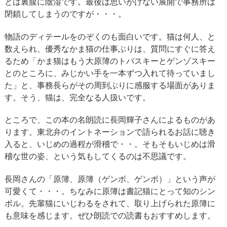
とは裏腹に陰湿です。最後は思いがけない展開で事務所は
閉鎖してしまうのですが・・・。
物語のディテールをのぞくのも面白いです。猫は何人、と
数えられ、優秀なかま猫の仕事ぶりは、質問にすぐに答え
るため「かま猫はもう大原簿のトバスキーとゲンゾスキー
とのところに、みじかい手を一本ずつ入れて待っていまし
た」と、事務長らがその周到ぶりに感服する場面がありま
す。そう、猫は、完全なる人扱いです。
ところで、この本の名朗読に長岡輝子さんによるものがあ
ります。東北弁のイントネーションで語られるお話に聴き
入ると、いじめの過程が滑稽で・・。そもそもいじめは滑
稽な世の姿、という気もしてくるのは不思議です。
長岡さんの「原簿、原簿（ゲンボ、ゲンボ）」という声が
可愛くて・・・。ちなみに原簿は書記猫にとって知のシン
ボル。先輩猫にいじわるをされて、取り上げられた原簿に
も意味を感じます。ぜひ朗読での読書もおすすめします。