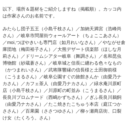
以下、場所＆題材をご紹介しますね（掲載順）。カッコ内
は作家さんのお名前です。
みたらし団子五王（小島千枝さん）／加納天満宮（浩峰尚
さん）／岐阜市問屋街ウォールアート（ちょここあさん）
／moi,つぼやきいも専門店（如月れいなさん）／やながせ倉
庫団地（梅田裕子さん）／大熊デザート倶楽部（ほしな月
莉さん）／ドリームシアター岐阜（舞調さん）／名和昆虫
博物館（紗蔵蒼さん）／岐阜城と信長に纏わる色々なもの
（かつまれいさん）／武将隊響縁の信長様と土田御前様
（こうまるさん）／岐阜公園すぐの旅館きんか（由愛乃ナ
カさん）／カフェ茶人（由愛乃ナカさん）／緑水庵川原町
店（小島千枝さん）／川原町の町並み（こうまるさん）／
長良川プロムナード（西嶋かずちさん）／ぎふ長良川鵜飼
（由愛乃ナカさん）／たこ焼きたこちゅう本店（庭江つか
ささん）／百果園（ささつゆさん）／柳ヶ瀬商店街、口裂
け女（たくろう。さん）