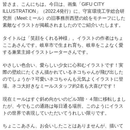
皆さま、こんにちは。今日は、画集「GIFU CITY
ILLUSTRATION」（2022.4発行）に、守富環境工学総合研
究所（Meel:ミール）の旧事務所西壁の絵をモチーフにした
素敵なイラストが掲載されましたのでご紹介いたします。
タイトルは「笑顔をくれる神様」。イラストの作者はちょ
ここあさんです。岐阜市で生まれ育ち、岐阜をこよなく愛
する兼業主婦イラストレーターさんです。
やさしい色合い、愛らしい少女に心和むイラストです！実
際の壁絵にたくさん描かれているネコちゃんが飛び出した
のでしょうか？可愛いネコちゃんも元気よくイラストに登
場。ネコ大好きなミールスタッフ約2名も大喜びです！
現在ミールはすぐ斜め向かいのビル3階・４階に移転しまし
たが、今でもこの通路は毎日通る場所。このようにイラス
トの世界で表現していただいてうれしい限りです。
ちょここあさん、お会いしたことはありませんが、描いて