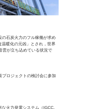
設の石炭火力のフル稼働が求め
炭は温暖化の元凶」とされ，世界
は暗雲が立ち込めている状況で
国策プロジェクトの検討会に参加
な火力発電システム（IGCC,