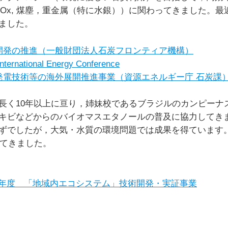
x, SOx, 煤塵，重金属（特に水銀））に関わってきました
ました。
開発の推進（一般財団法人石炭フロンティア機構）
tional Energy Conference
発電技術等の海外展開推進事業（資源エネルギー庁 石炭課
長く10年以上に亘り，姉妹校であるブラジルのカンピーナ
キビなどからのバイオマスエタノールの普及に協力してき
ずでしたが，大気・水質の環境問題では成果を得ています
してきました。
19年度 「地域内エコシステム」技術開発・実証事業