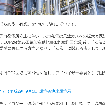
でもある「石炭」を中心に活動しています。
子力発電所停止に伴い，火力発電は天然ガスへの拡大と既
COP26(第26回気候変動枠組条約締約国会議)後，「石
に段階的に停止する方向となり，「石炭」に関わる者として
まずはCO2回収に可能性を信じ，アドバイザー委員として
いて（平成29年9月5日 環境省地球環境局）
テクノロジー（環境に優しい石炭利用）を目指して，高効率