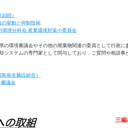
10回）
銀の挙動と抑制技術
技術環境分科会 産業環境対策小委員会
県の環境審議会やその他の廃棄物関連の委員として行政に
却システムの専門家として関与しており，ご質問や相談事
羽島衛生施設組合）
進審議会