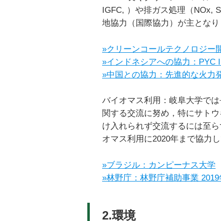
IGFC, ）や排ガス処理（NO
地協力（国際協力）が主となり
»クリーンコールテクノロジー
»インドネシアへの協力：PYC Interna
»中国との協力：先進的な火力
バイオマス利用：岐阜大学では
関する交流に努め，特にサトウ
け入れられず交流するには至ら
オマス利用に2020年まで協力
»ブラジル：カンピーナス大学
»林野庁：林野庁補助事業 20
2.環境