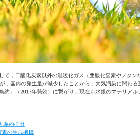
して，二酸化炭素以外の温暖化ガス（亜酸化窒素やメタン
したが，国内の発生量が減少したことから，大気汚染に関わ
条約」（2017年発効）に繋がり，現在も水銀のマテリア
人為的排出
窒素の生成機構