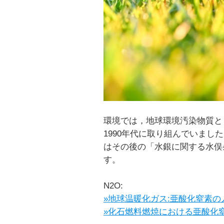
環境では，地球環境汚染物質と
1990年代に取り組んでいま
はその後の「水銀に関する水俣
す。
N2O:
»地球温暖化ガス:亜酸化窒素の
»化石燃料燃焼における亜酸化