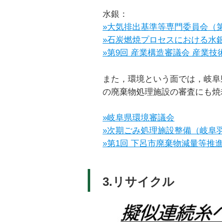
水銀：
»大気排出基準等専門委員会（第
»石炭燃焼プロセスにおける水
»第9回 産業構造審議会 産業
また，環境という面では，岐阜
の廃棄物処理施設の審査にも焼
»岐阜県環境審議会
»次期ごみ処理施設整備（岐阜
»第1回 下呂市廃棄物減量等推
3.リサイクル