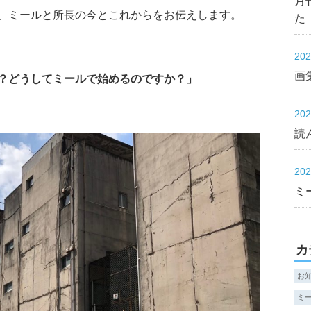
月
、ミールと所長の今とこれからをお伝えします。
た
20
画集
？どうしてミールで始めるのですか？」
20
読
20
ミ
カ
お
ミ