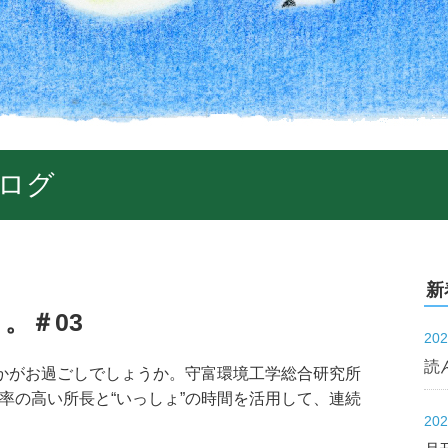
ログ
新
。＃03
20
読
いかがお過ごしでしょうか。守富環境工学総合研究所
席率の高い所長と“いっしょ”の時間を活用して、連続
20