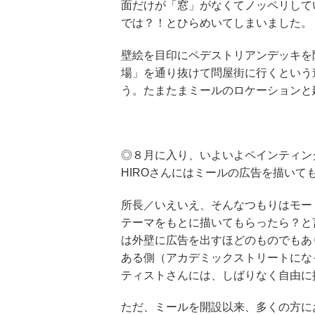
面だけが「窓」がなくてノッペリして
では？！とひらめいてしまいました。
壁絵を目印にペデストリアンデッキを
場」を通り抜けて問屋街に行くという
う。たまたまミールのロケーションと
◎８月に入り、いよいよペインティング
HIROさんにはミールの広告を描いて
所長／いえいえ、そんなつもりはモー
テーマをもとに描いてもらったら？と
は外壁に広告を出すほどのものでもあ
ある側（アカデミックストリートにな
ティストさんには、しばりなく自由に
ただ、ミールを開設以来、多くの方に