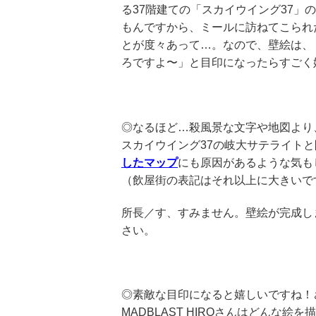
る37階建ての「スカイウイング37」
もんですから、ミールに訪ねてこられ
とが度々あって…。なので、壁絵は、
ろですよ〜」と目印になったらすごく
◎なるほど…殺風景な文字や地図より
スカイウイング37の岐大サテライト
したマップ
にも原因があるような気も
（飲屋街の表記はそれ以上に大きいで
所長／す、すみません。壁絵が完成し
さい。
◎素敵な目印になると嬉しいですね！
MADBLAST HIROさんはどんな