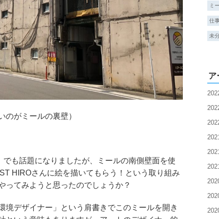
ミ
仕
未
ア
20
20
いのがミールの裏壁）
20
20
20
2」でも話題になりましたが、ミールの南側壁面を使
20
ST HIROさんに絵を描いてもらう！という取り組み
20
やってみようと思ったのでしょうか？
20
環境デザイナー」という肩書きでこのミールを開き
20