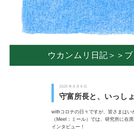
ウカンムリ日記＞＞ブ
2020 年 8 月 6 日
守富所長と、いっしょ
withコロナの日々ですが、皆さまは
（Meel：ミール）では、研究所に在
インタビュー！