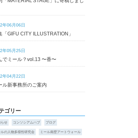
刊「MATERIAL STAGE」に寄稿しまし
22年06月06日
「GIFU CITY ILLUSTRATION」
22年05月25日
んでミール？vol.13 〜香〜
22年04月22日
ール新事務所のご案内
テゴリー
知らせ
コンソシアムハブ
ブログ
ールの人物多様性研究会
ミール南壁アートウォール