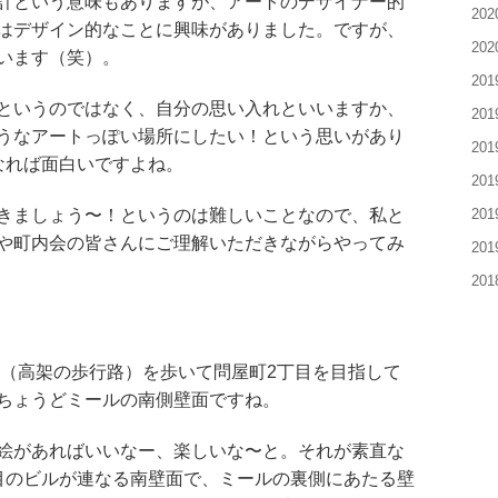
計という意味もありますが、アートのデザイナー的
20
はデザイン的なことに興味がありました。ですが、
20
います（笑）。
20
というのではなく、自分の思い入れといいますか、
20
うなアートっぽい場所にしたい！という思いがあり
20
なれば面白いですよね。
20
きましょう〜！というのは難しいことなので、私と
20
や町内会の皆さんにご理解いただきながらやってみ
20
20
キ（高架の歩行路）を歩いて問屋町2丁目を目指して
ちょうどミールの南側壁面ですね。
絵があればいいなー、楽しいな〜と。それが素直な
目のビルが連なる南壁面で、ミールの裏側にあたる壁