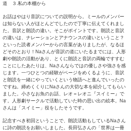
道 ３.私の本棚から
お話はやはり音訳についての説明から。ミールのメンバー
は知らない人がほとんどでしたので丁寧に伝えてくれまし
た。音訳と朗読の違い。そこがポイントです。朗読と音訳
の違いは、ナレーションとアナウンスの違いということ？
といった読者メンバーからの言葉がありましたが、なるほ
どそのとおり！Naさんが音訳の道にいたるまでには、人形
劇や朗読の活動があり、とくに朗読と音訳の両輪ですすむ
ことにしたあたりは、Naさんならではの優しさや強さを感
じます。一つひとつの経験がページをめくるように、音訳
と朗読を一緒にやっていくという物語へと進んでいったの
ですね。締めくくりにNaさんの大切な本を紹介してもらい
ました。小さなお魚のお話、レオ＝レオニ『スイミー』で
す。人形劇サークルで活動していた時の思い出の絵本。Na
さんは「スイミー」役をしたそうです。
記念すべき初回ということで、朗読活動もしているNaさん
に詩の朗読をお願いしました。長田弘さんの「世界は一冊