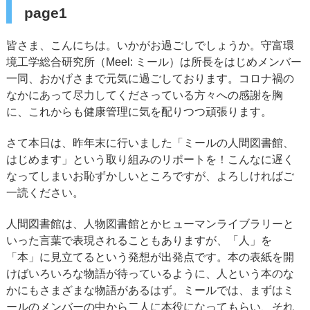
page1
皆さま、こんにちは。いかがお過ごしでしょうか。守富環
境工学総合研究所（Meel: ミール）は所長をはじめメンバー
一同、おかげさまで元気に過ごしております。コロナ禍の
なかにあって尽力してくださっている方々への感謝を胸
に、これからも健康管理に気を配りつつ頑張ります。
さて本日は、昨年末に行いました「ミールの人間図書館、
はじめます」という取り組みのリポートを！こんなに遅く
なってしまいお恥ずかしいところですが、よろしければご
一読ください。
人間図書館は、人物図書館とかヒューマンライブラリーと
いった言葉で表現されることもありますが、「人」を
「本」に見立てるという発想が出発点です。本の表紙を開
けばいろいろな物語が待っているように、人という本のな
かにもさまざまな物語があるはず。ミールでは、まずはミ
ールのメンバーの中から二人に本役になってもらい、それ