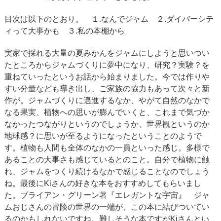
目次は以下のとおり。 １.なんでジャム ２.ダイバーシテ
ィって大事かも ３.私の本棚から
実家で採れる大量の夏みかんをジャムにしようと思いつい
たところからジャムづくりに夢中になり、研究？実験？を
重ねていったというお話から始まりました。今では作りや
すい分量なども導き出し、ご家族の協力もあって次々と新
作が。ジャムづくりに邁進するなか、やがて自然のなかで
なる果実、植物への思いが膨んでいくと、これまで気づか
なかったつながりというのでしょうか、世界観というのか
地球感？に思いが至るようになったということのようで
す。植物も人間も全体のなかの一員といった感じ。多様で
あることの大事さも感じているとのこと。自分で植物に触
れ、ジャムをつくり続けるなかで感じることなのでしょう
ね。最後にKiさんの好きな本をおすすめしてもらいまし
た。ブライアン・グリーン著『エレガントな宇宙』 ジャ
ムおじさんの冒険の世界の一端が、この本に結びついてい
るのかもしれないですね。難しそうな本ですがKiさんとい