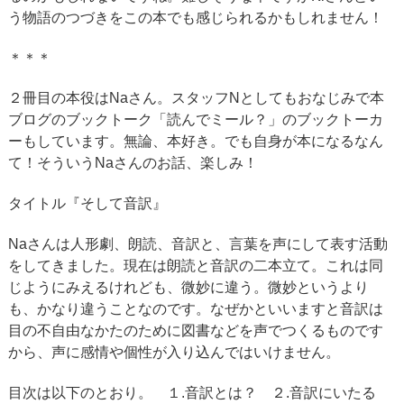
う物語のつづきをこの本でも感じられるかもしれません！
＊＊＊
２冊目の本役はNaさん。スタッフNとしてもおなじみで本
ブログのブックトーク「読んでミール？」のブックトーカ
ーもしています。無論、本好き。でも自身が本になるなん
て！そういうNaさんのお話、楽しみ！
タイトル『そして音訳』
Naさんは人形劇、朗読、音訳と、言葉を声にして表す活動
をしてきました。現在は朗読と音訳の二本立て。これは同
じようにみえるけれども、微妙に違う。微妙というより
も、かなり違うことなのです。なぜかといいますと音訳は
目の不自由なかたのために図書などを声でつくるものです
から、声に感情や個性が入り込んではいけません。
目次は以下のとおり。 １.音訳とは？ ２.音訳にいたる