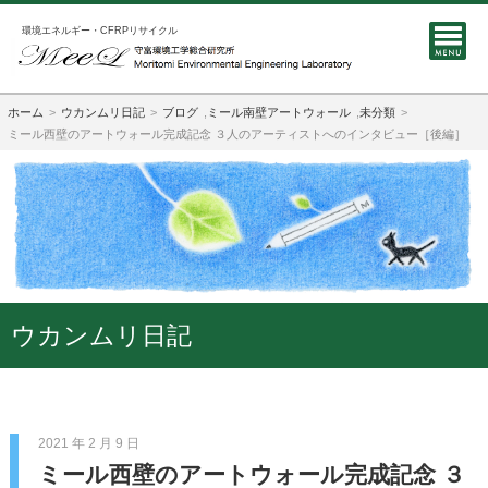
環境エネルギー・CFRPリサイクル
ホーム
ウカンムリ日記
ブログ
,
ミール南壁アートウォール
,
未分類
ミール西壁のアートウォール完成記念 ３人のアーティストへのインタビュー［後編］
ウカンムリ日記
2021 年 2 月 9 日
ミール西壁のアートウォール完成記念 ３