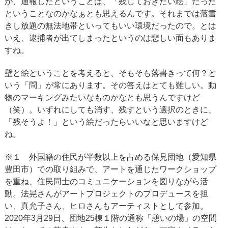
が、通報したということは、「残しておきたい絵」だった
ということなのかなぁとも思えるんです。それまでは落書
きし放題の無法地帯といってもいい環境だったので。とは
いえ、逮捕者が出てしまったというのは悲しい面もありま
すね。
壁と絵ということを考えると、そもそも落書きって何？と
いう「問」が常にあります。その答えはとても難しい。動
物のマーキングみたいなものかなとも思うんですけど
（笑）。いずれにしても消す、残すという選択のときに、
「残そうよ！」という絵だったらいいなと思いますけど
ね。
※１ 外国籍の住民が半数以上を占める保見団地（愛知県
豊田市）での取り組みで、アートを通じたワークショップ
を重ね、住民同士のコミュニケーションを図りながら活
動。法晃さんがアートプロジェクトのプロデュースを担
い、真允子さん、ヒロさんもアーティストとして参加。
2020年3月29日、団地25棟１階の通称「憩いの場」の空間