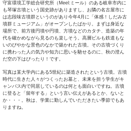
守富環境工学総合研究所（Meel:ミール）のある岐阜市内に
も琴塚古墳という国史跡がありますし、お隣の名古屋市に
は志段味古墳群というのがあり今年4月に「体感！しだみ古
墳群ミュージアム」がオープンしたばかり。まずは身近な
場所で、前方後円墳や円墳、方墳などのカタチ、造築の年
代を確かめながら見るのも楽しそう。高層ビルも鉄道もな
いのびやかな景色のなかで築かれた古墳。その古墳づくり
に携わった人の気力や知力に思いを馳せるのに、秋の澄ん
だ空の下はぴったり！です。
写真は某大学内にある5世紀に築造されたという古墳。古墳
時代に生きた人々がつくったお墓と、未来を担う学生がキ
ャンパス内で同居しているのは何とも面白いですね。古墳
に登ると「留年する」という言い伝えがあるとか、ないと
か・・・。秋は、学業に勤しんでいただきたい季節でもあ
りますね。