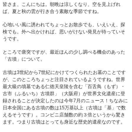
皆さま、こんにちは。朝晩は涼しくなり、空を見上げれ
ば、夏と秋の雲が行き合う素敵な季節ですね。
心地いい風に誘われてちょっとお散歩でも、いえいえ、探
検でも。外へ出かければ、思いがけない発見が待っていそ
うです。
ところで唐突ですが、最近ほんの少し調べる機会のあった
「古墳」について。
古墳は3世紀から7世紀にかけてつくられたお墓のことです
が、このところちょっと注目されているようですね。世界
最大級の墳墓である仁徳天皇陵を含む「百舌鳥（もず）・
古市（ふるいち）古墳群」（大阪府）が世界文化遺産に登
録されることが決定したのは今年7月のニュース！ちなみに
日本全国にある古墳の数は15万基以上（古墳は「基」で数
えるそうです）。コンビニ店舗数の約３倍というから驚き
ます。つまり古墳はとっても身近な歴史的遺産なのです。