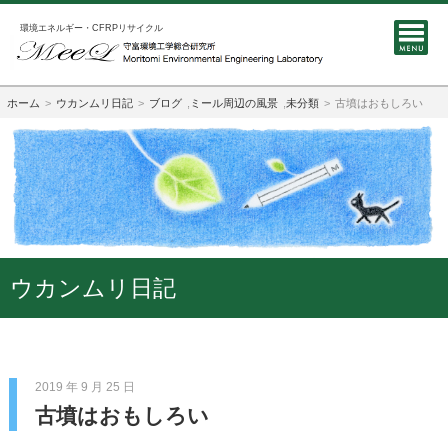
環境エネルギー・CFRPリサイクル
ホーム
ウカンムリ日記
ブログ
,
ミール周辺の風景
,
未分類
古墳はおもしろい
ウカンムリ日記
2019 年 9 月 25 日
古墳はおもしろい