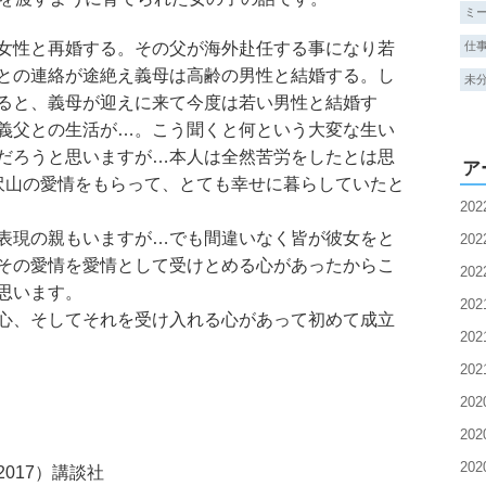
ミ
女性と再婚する。その父が海外赴任する事になり若
仕
との連絡が途絶え義母は高齢の男性と結婚する。し
未
ると、義母が迎えに来て今度は若い男性と結婚す
義父との生活が…。こう聞くと何という大変な生い
だろうと思いますが…本人は全然苦労をしたとは思
ア
沢山の愛情をもらって、とても幸せに暮らしていたと
20
表現の親もいますが…でも間違いなく皆が彼女をと
20
その愛情を愛情として受けとめる心があったからこ
20
思います。
20
心、そしてそれを受け入れる心があって初めて成立
20
20
20
20
20
017）講談社