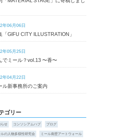
刊「MATERIAL STAGE」に寄稿しまし
22年06月06日
「GIFU CITY ILLUSTRATION」
22年05月25日
んでミール？vol.13 〜香〜
22年04月22日
ール新事務所のご案内
テゴリー
知らせ
コンソシアムハブ
ブログ
ールの人物多様性研究会
ミール南壁アートウォール