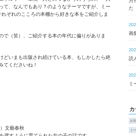
月
って、なんでもあり？のようなテーマですが、ミー
た
それぞれのこころの本棚から好きな本をご紹介しま
20
画集
ので（笑）、ご紹介する本の年代に偏りがありま
20
けどいまも出版され続けている本、もしかしたら絶
読
みてくださいね！
20
ミ
カ
お
8）文藝春秋
ミ
ンを渡すように育てられた女の子の話です。