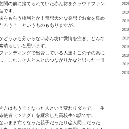
玄関の前に捨てられていた赤ん坊をクラウドファン
20
話です。
20
歯をもらう権利とか！奇想天外な発想でお金を集め
20
だろう？」というものもありますが。
20
20
かどうかも分からない赤ん坊に愛情を注ぎ、どんな
素晴らしいと思います。
20
ファンディングで出資している人達もこの子の為に
20
…。これこそ人と人とのつながりかなと思った一冊
20
20
片方はもう亡くなった人という変わりダネで、一生
る使者（ツナグ）を継承した高校生の話です。
ないまま亡くなった親子だったり恋人同士だった