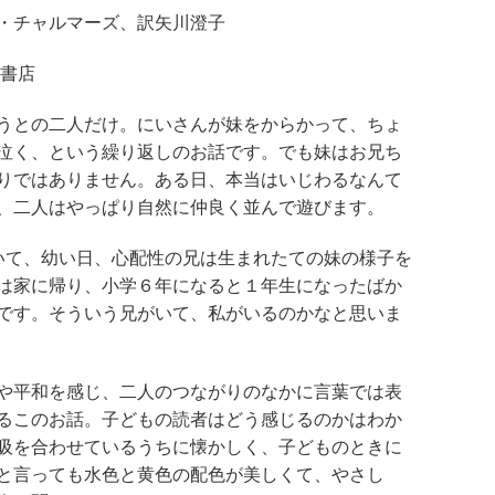
・チャルマーズ、訳矢川澄子
波書店
うとの二人だけ。にいさんが妹をからかって、ちょ
泣く、という繰り返しのお話です。でも妹はお兄ち
りではありません。ある日、本当はいじわるなんて
、二人はやっぱり自然に仲良く並んで遊びます。
いて、幼い日、心配性の兄は生まれたての妹の様子を
は家に帰り、小学６年になると１年生になったばか
です。そういう兄がいて、私がいるのかなと思いま
や平和を感じ、二人のつながりのなかに言葉では表
るこのお話。子どもの読者はどう感じるのかはわか
吸を合わせているうちに懐かしく、子どものときに
と言っても水色と黄色の配色が美しくて、やさし